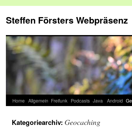
Zum
Inhalt
Steffen Försters Webpräsenz
springen
Home
Allgemein
Freifunk
Podcasts
Java
Android
Ge
Geocaching
Kategoriearchiv: