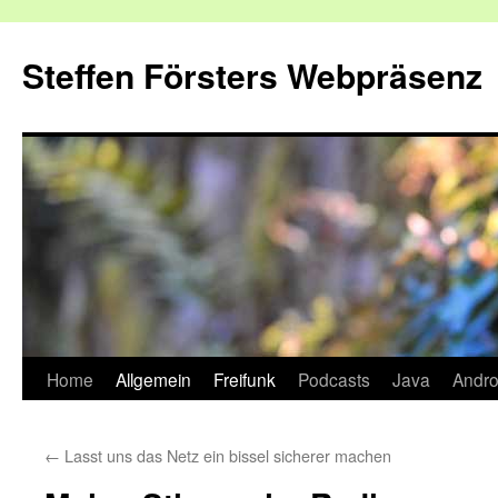
Zum
Inhalt
Steffen Försters Webpräsenz
springen
Home
Allgemein
Freifunk
Podcasts
Java
Andro
←
Lasst uns das Netz ein bissel sicherer machen