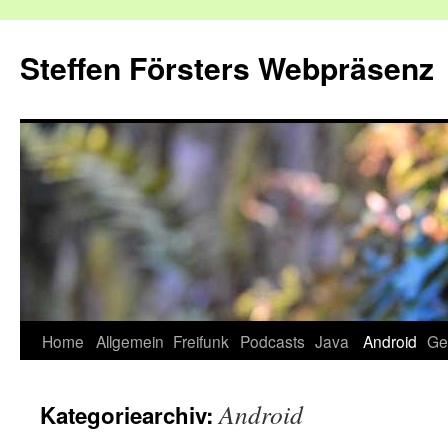
Zum
Inhalt
Steffen Försters Webpräsenz
springen
Home
Allgemein
Freifunk
Podcasts
Java
Android
Ge
Android
Kategoriearchiv: