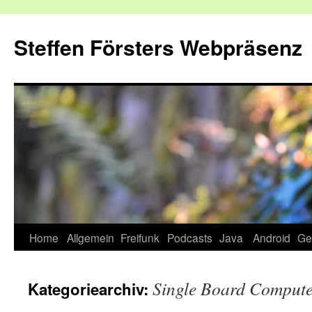
Zum
Inhalt
Steffen Försters Webpräsenz
springen
Home
Allgemein
Freifunk
Podcasts
Java
Android
Ge
Single Board Comput
Kategoriearchiv: