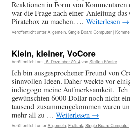
Reaktionen in Form von Kommentaren d
war die Frage nach einer Anleitung das 
Piratebox zu machen. …
Weiterlesen
→
Veröffentlicht unter
Allgemein
,
Single Board Computer
|
Komment
Klein, kleiner, VoCore
Veröffentlicht am
15. Dezember 2014
von
Steffen Förster
Ich bin ausgesprochener Freund von C
sinnvollen Ideen. Daher weckte vor einig
indiegogo meine Aufmerksamkeit. Ich s
gewünschten 6000 Dollar noch nicht ei
tausend zusammengekommen waren und d
mehr all zu …
Weiterlesen
→
Veröffentlicht unter
Allgemein
,
Freifunk
,
Single Board Computer