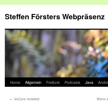
Zum
Inhalt
Steffen Försters Webpräsenz
springen
Home
Allgemein
Freifunk
Podcasts
Java
Andro
←
VoCore revisited
Wenn ic