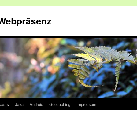
 Webpräsenz
casts
Java
Android
Geocaching
Impressum