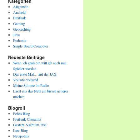
Kategorien
Allgemein
Android
Freifunk
Gaming
Geocaching
Java
Podcasts
Single Board Computer
Neueste Beiträge
Wenn ich groß bin will ich auch mal
Spießer werden
Das erste Mal… auf der JAX
VoCore revisited
Meine Stimme im Radio
Lasst uns das Netz ein bissel sicherer
machen
Blogroll
Fefe's Blog
Freifunk Chemnitz
Gestern Nacht im Taxi
Law Blog
Netzpolitik