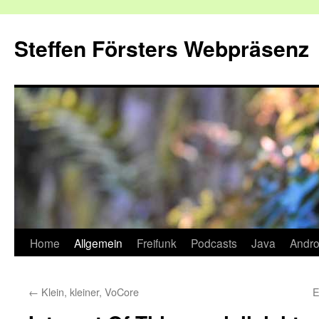
Zum
Inhalt
Steffen Försters Webpräsenz
springen
Home
Allgemein
Freifunk
Podcasts
Java
Andro
←
Klein, kleiner, VoCore
E