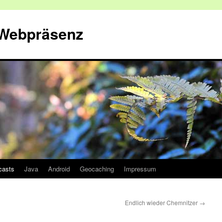
 Webpräsenz
casts
Java
Android
Geocaching
Impressum
Endlich wieder Chemnitzer
→