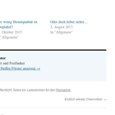
e wenig Dienstqualität ist
Oder doch lieber sicher…
zeptabel?
3. August 2013
. Oktober 2015
In "Allgemein"
 "Allgemein"
ster
er und Freifunker
 Steffen Förster anzeigen
→
ffentlicht. Setze ein Lesezeichen für den
Permalink
.
Endlich wieder Chemnitzer
→