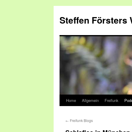
Zum
Inhalt
Steffen Försters
springen
Home
Allgemein
Freifunk
Pod
←
Freifunk Blogs