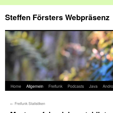
Zum
Inhalt
Steffen Försters Webpräsenz
springen
Home
Allgemein
Freifunk
Podcasts
Java
Andro
←
Freifunk Statistiken