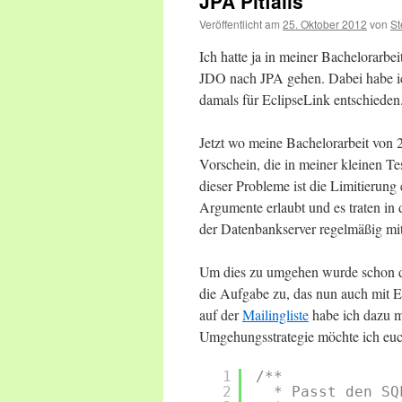
JPA Pitfalls
Veröffentlicht am
25. Oktober 2012
von
St
Ich hatte ja in meiner Bachelorarbe
JDO nach JPA gehen. Dabei habe ic
damals für EclipseLink entschieden
Jetzt wo meine Bachelorarbeit vo
Vorschein, die in meiner kleinen T
dieser Probleme ist die Limitierun
Argumente erlaubt und es traten in
der Datenbankserver regelmäßig mi
Um dies zu umgehen wurde schon da
die Aufgabe zu, das nun auch mit E
auf der
Mailingliste
habe ich dazu 
Umgehungsstrategie möchte ich euch
1
/**
2
* Passt den SQ