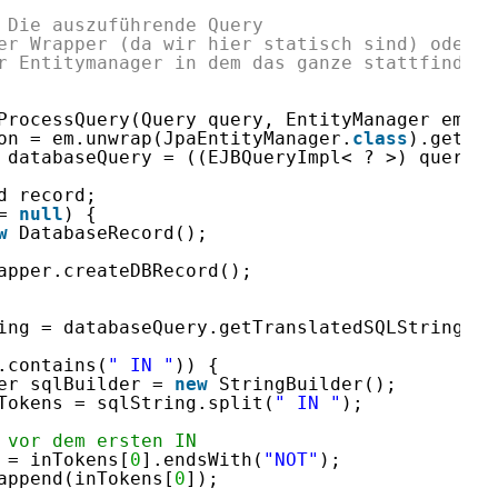
 Die auszuführende Query
er Wrapper (da wir hier statisch sind) oder {
r Entitymanager in dem das ganze stattfinden 
ProcessQuery(Query query, EntityManager em, A
on = em.unwrap(JpaEntityManager.
class
).getAct
 databaseQuery = ((EJBQueryImpl< ? >) query).
d record;
= 
null
) {
w
DatabaseRecord();
apper.createDBRecord();
ing = databaseQuery.getTranslatedSQLString(se
.contains(
" IN "
)) {
er sqlBuilder = 
new
StringBuilder();
Tokens = sqlString.split(
" IN "
); 
 vor dem ersten IN
 = inTokens[
0
].endsWith(
"NOT"
);
append(inTokens[
0
]);