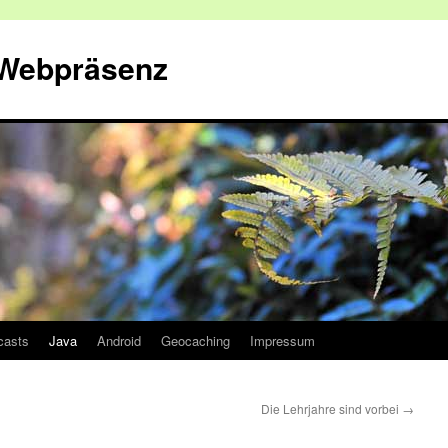
 Webpräsenz
casts
Java
Android
Geocaching
Impressum
Die Lehrjahre sind vorbei
→