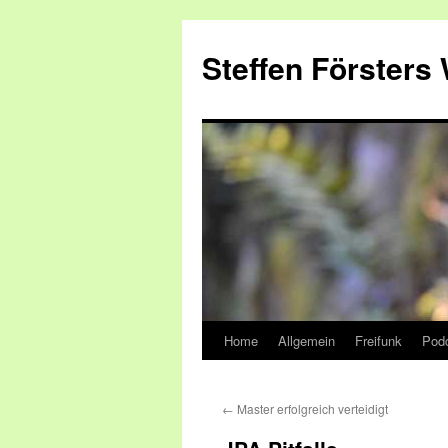
Zum
Inhalt
Steffen Försters
springen
Home
Allgemein
Freifunk
Pod
←
Master erfolgreich verteidigt