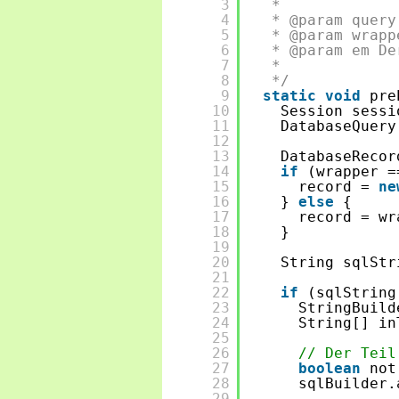
3
* 
4
* @param query
5
* @param wrapp
6
* @param em De
7
* 
8
*/
9
static
void
pre
10
Session sessi
11
DatabaseQuery
12
13
DatabaseRecor
14
if
(wrapper =
15
record = 
ne
16
} 
else
{
17
record = wr
18
}
19
20
String sqlStr
21
22
if
(sqlString
23
StringBuild
24
String[] in
25
26
// Der Teil
27
boolean
not
28
sqlBuilder.
29