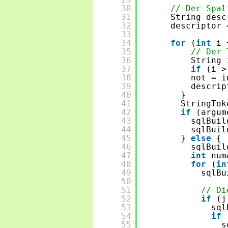
30
// Der Spal
31
String desc
32
descriptor 
33
34
for
(
int
i 
35
// Der 
36
String 
37
if
(i >
38
not = i
39
descrip
40
}
41
StringTok
42
if
(argum
43
sqlBuil
44
sqlBuil
45
} 
else
{
46
sqlBuil
47
int
num
48
for
(
in
49
sqlBu
50
51
// Di
52
if
(j
53
sql
54
if
55
s