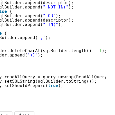
qlBuilder.append(descriptor);
qlBuilder.append(
" NOT IN("
);
lse
{
qlBuilder.append(
" OR"
);
qlBuilder.append(descriptor);
qlBuilder.append(
" IN("
);              
e
{
Builder.append(
','
);
der.deleteCharAt(sqlBuilder.length() - 
1
);
der.append(
"))"
); 
y readAllQuery = query.unwrap(ReadAllQuery.
cl
y.setSQLString(sqlBuilder.toString());
y.setShouldPrepare(
true
);