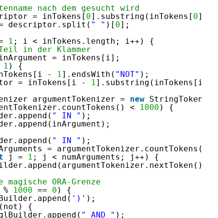
tenname nach dem gesucht wird
riptor = inTokens[
0
].substring(inTokens[
0
].in
= descriptor.split(
" "
)[
0
]; 
= 
1
; i < inTokens.length; i++) {         
Teil in der Klammer        
inArgument = inTokens[i];         
 
1
) {
nTokens[i - 
1
].endsWith(
"NOT"
); 
tor = inTokens[i - 
1
].substring(inTokens[i - 
enizer argumentTokenizer = 
new
StringTokenize
entTokenizer.countTokens() < 
1000
) {
der.append(
" IN "
); 
der.append(inArgument);
der.append(
" IN "
); 
Arguments = argumentTokenizer.countTokens();
t
j = 
1
; j < numArguments; j++) {
ilder.append(argumentTokenizer.nextToken());
e magische ORA-Grenze
 % 
1000
== 
0
) {
Builder.append(
')'
);
(not) {
qlBuilder.append(
" AND "
); 