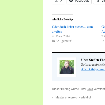
X
Facebook
Li
Ähnliche Beiträge
Oder doch lieber sicher… zum
Ge
zweiten
Au
4. März 2014
23
In "Allgemein"
In
Über Steffen För
Softwareentwickl
Alle Beiträge von
Dieser Beitrag wurde unter
Java
veröffent
←
Master erfolgreich verteidigt