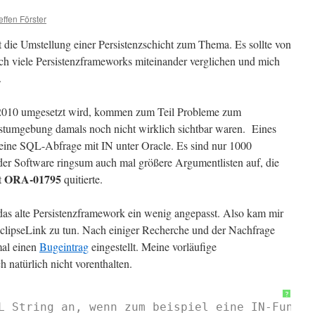
effen Förster
it die Umstellung einer Persistenzschicht zum Thema. Es sollte von
h viele Persistenzframeworks miteinander verglichen und mich
.
n 2010 umgesetzt wird, kommen zum Teil Probleme zum
estumgebung damals noch nicht wirklich sichtbar waren. Eines
g eine SQL-Abfrage mit IN unter Oracle. Es sind nur 1000
 der Software ringsum auch mal größere Argumentlisten auf, die
ORA-01795
t
quitierte.
s alte Persistenzframework ein wenig angepasst. Also kam mir
clipseLink zu tun. Nach einiger Recherche und der Nachfrage
mal einen
Bugeintrag
eingestellt. Meine vorläufige
 natürlich nicht vorenthalten.
?
L String an, wenn zum beispiel eine IN-Funkti