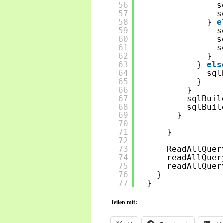
56
s
57
s
58
} 
e
59
s
60
s
61
s
62
}
63
} 
els
64
sql
65
}
66
}
67
sqlBuil
68
sqlBuil
69
}
70
71
}
72
73
ReadAllQuer
74
readAllQuer
75
readAllQuer
76
}
77
}
Teilen mit: