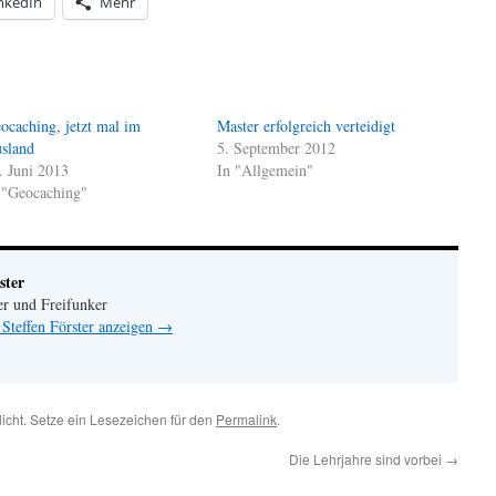
nkedIn
Mehr
ocaching, jetzt mal im
Master erfolgreich verteidigt
sland
5. September 2012
. Juni 2013
In "Allgemein"
 "Geocaching"
ster
er und Freifunker
 Steffen Förster anzeigen
→
licht. Setze ein Lesezeichen für den
Permalink
.
Die Lehrjahre sind vorbei
→