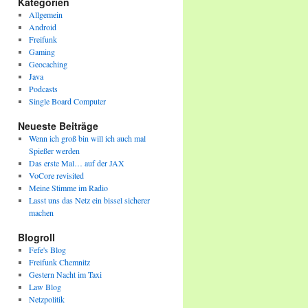
Kategorien
Allgemein
Android
Freifunk
Gaming
Geocaching
Java
Podcasts
Single Board Computer
Neueste Beiträge
Wenn ich groß bin will ich auch mal
Spießer werden
Das erste Mal… auf der JAX
VoCore revisited
Meine Stimme im Radio
Lasst uns das Netz ein bissel sicherer
machen
Blogroll
Fefe's Blog
Freifunk Chemnitz
Gestern Nacht im Taxi
Law Blog
on
Netzpolitik