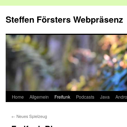
Zum
Inhalt
Steffen Försters Webpräsenz
springen
Home
Allgemein
Freifunk
Podcasts
Java
Andro
←
Neues Spielzeug